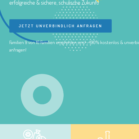
erfolgreiche & sichere, schulische Zukunft!
JETZT UNVERBINDLICH ANFRAGEN
Familien 9 von 10 Familien empfehlen uns! – 100% kostenlos & unverbi
anfragen!