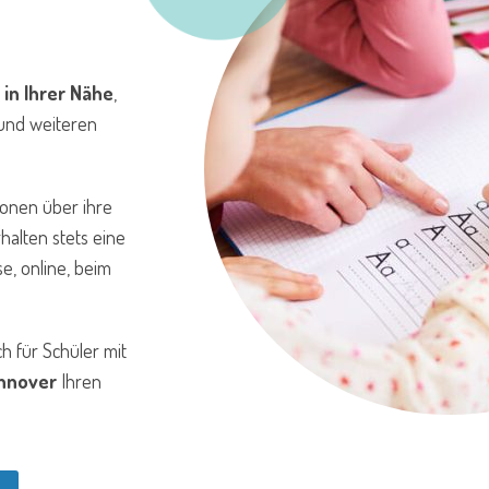
r
in Ihrer Nähe
,
 und weiteren
ionen über ihre
rhalten stets eine
se, online, beim
h für Schüler mit
annover
Ihren