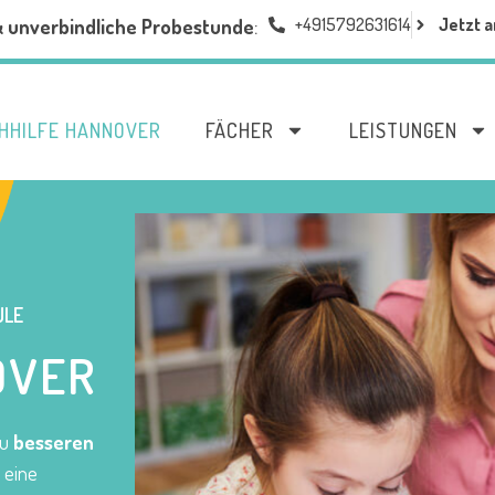
+4915792631614
Jetzt a
& unverbindliche Probestunde
:
HHILFE HANNOVER
FÄCHER
LEISTUNGEN
LE
OVER
zu
besseren
n eine