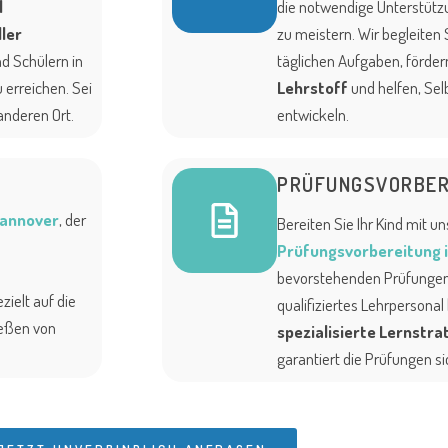
l
die notwendige Unterstützu
ler
zu meistern. Wir begleiten 
d Schülern in
täglichen Aufgaben, fördern
 erreichen. Sei
Lehrstoff
und helfen, Sel
anderen Ort.
entwickeln.
PRÜFUNGSVORBER
Hannover
, der
Bereiten Sie Ihr Kind mit u
Prüfungsvorbereitung 
bevorstehenden Prüfungen 
ezielt auf die
qualifiziertes Lehrpersonal
eßen von
spezialisierte Lernstra
garantiert die Prüfungen si