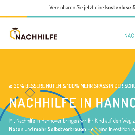
Vereinbaren Sie jetzt eine
kostenlose 
NAC
⌀ 30% BESSERE NOTEN & 100% MEHR SPASS IN DER SCHU
NACHHILFE IN HANN
Mit Nachhilfe in Hannover bringen wir Ihr Kind auf den Weg 
Noten
und
mehr Selbstvertrauen
– ein eine Investition i