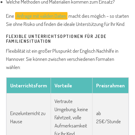
Welche Methoden und Materialien kommen zum Einsatz?
Eine
Anfrage mit validen Daten
macht dies möglich – so starten
Sie ohne Risiko und finden die ideale Unterstützung für Ihr Kind.
FLEXIBLE UNTERRICHTSOPTIONEN FÜR JEDE
FAMILIENSITUATION
Flexibilität ist ein großer Pluspunkt der Englisch Nachhilfe in
Hannover. Sie können zwischen verschiedenen Formaten
wählen:
Unterrichtsform
Vorteile
Preisrahmen
Vertraute
Umgebung, keine
Einzelunterricht zu
ab
Fahrtzeit, volle
Hause
25€/Stunde
Aufmerksamkeit
für Ihr Kind