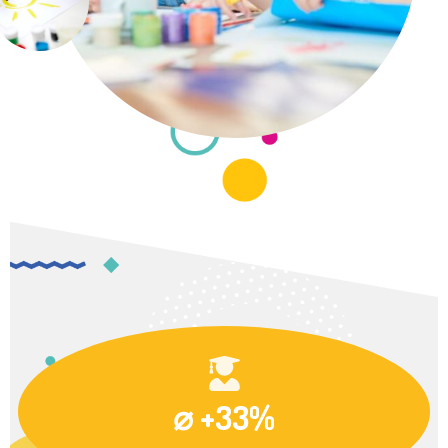
⌀ +33%